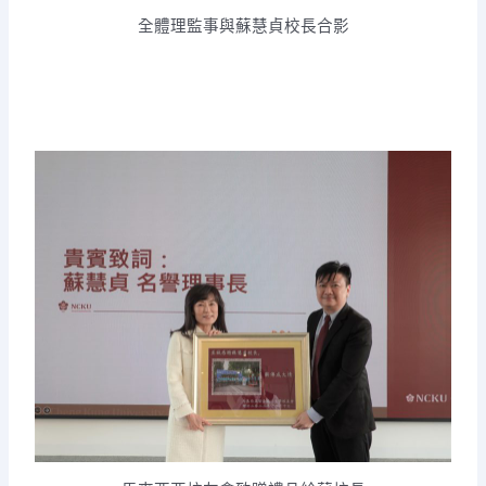
全體理監事與蘇慧貞校長合影