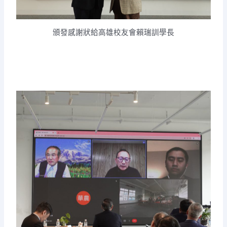
頒發感謝狀給高雄校友會賴瑞訓學長