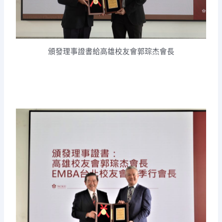
頒發理事證書給高雄校友會郭琮杰會長